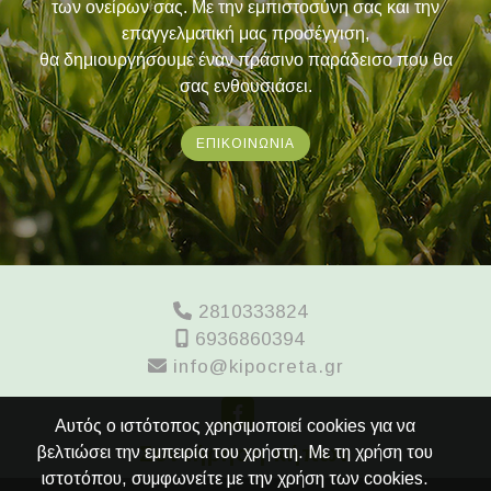
των ονείρων σας. Με την εμπιστοσύνη σας και την
επαγγελματική μας προσέγγιση,
θα δημιουργήσουμε έναν πράσινο παράδεισο που θα
σας ενθουσιάσει.
ΕΠΙΚΟΙΝΩΝΙΑ
2810333824
6936860394
info@kipocreta.gr
Αυτός ο ιστότοπος χρησιμοποιεί cookies για να
Συντήρηση κήπων
βελτιώσει την εμπειρία του χρήστη. Με τη χρήση του
ιστοτόπου, συμφωνείτε με την χρήση των cookies.